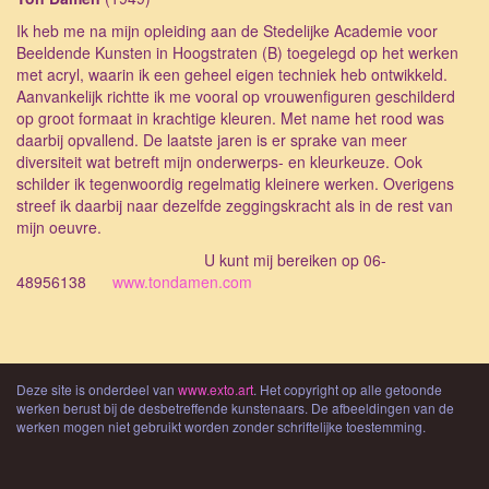
Ik heb me na mijn opleiding aan de Stedelijke Academie voor
Beeldende Kunsten in Hoogstraten (B) toegelegd op het werken
met acryl, waarin ik een geheel eigen techniek heb ontwikkeld.
Aanvankelijk richtte ik me vooral op vrouwenfiguren geschilderd
op groot formaat in krachtige kleuren. Met name het rood was
daarbij opvallend. De laatste jaren is er sprake van meer
diversiteit wat betreft mijn onderwerps- en kleurkeuze. Ook
schilder ik tegenwoordig regelmatig kleinere werken. Overigens
streef ik daarbij naar dezelfde zeggingskracht als in de rest van
mijn oeuvre.
U kunt mij bereiken op 06-
48956138
www.tondamen.com
Deze site is onderdeel van
www.exto.art
. Het copyright op alle getoonde
werken berust bij de desbetreffende kunstenaars. De afbeeldingen van de
werken mogen niet gebruikt worden zonder schriftelijke toestemming.