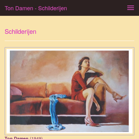
Ton Damen - Schilderijen
Tog
navi
Schilderijen
Ton Damen
(1949)