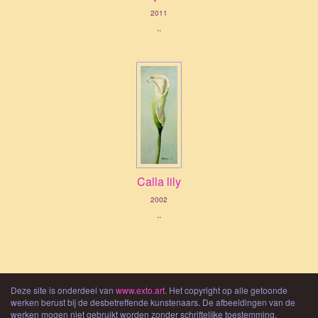
2011
..
Calla lily
2002
..
Deze site is onderdeel van
www.exto.art
. Het copyright op alle getoonde
werken berust bij de desbetreffende kunstenaars. De afbeeldingen van de
werken mogen niet gebruikt worden zonder schriftelijke toestemming.